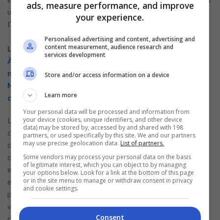
ads, measure performance, and improve
une lettre de motivation qui reflète votre compréhension de
your experience.
l’importance du rôle vous aideront à vous démarquer.
Personalised advertising and content, advertising and
content measurement, audience research and
Lire plus de contenu connexe:
services development
À quoi s’attendre lorsqu’on postule à un emploi d’aide
magasinier
Store and/or access information on a device
Maîtriser le processus de candidature à un poste de
Learn more
caissier
Your personal data will be processed and information from
L’entretien pour un
poste
d’assistant de nettoyage peut se
your device (cookies, unique identifiers, and other device
data) may be stored by, accessed by and shared with 198
concentrer sur des questions pratiques, telles que la manière
partners, or used specifically by this site. We and our partners
may use precise geolocation data.
List of partners.
dont vous géreriez des tâches de nettoyage spécifiques ou
dont vous prioriseriez vos responsabilités dans un
Some vendors may process your personal data on the basis
of legitimate interest, which you can object to by managing
environnement occupé. Soyez prêt à discuter de vos
your options below. Look for a link at the bottom of this page
or in the site menu to manage or withdraw consent in privacy
expériences passées et de la façon dont elles vous ont
and cookie settings.
préparé à ce rôle. Montrer une attitude proactive et une
volonté d’apprendre peut considérablement augmenter vos
Consent
chances d’être embauché.