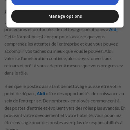
À quoi s’attendre après l’embauche
Manage options
Une fois embauché, vous recevrez une formation sur les
procédures et protocoles de nettoyage spécifiques à
Aldi
.
Cette formation est conçue pour s’assurer que vous
comprenez les attentes de l’entreprise et que vous pouvez
accomplir vos tâches du mieux que vous le pouvez. Aldi
valorise l’amélioration continue, alors soyez ouvert aux
retours et prêt à vous adapter à mesure que vous progressez
dans le rôle.
Bien que le poste d’assistant de nettoyage puisse être votre
point de départ,
Aldi
offre des opportunités de croissance au
sein de l’entreprise. De nombreux employés commencent à
des postes d’entrée et évoluent vers des rôles plus avancés. En
prouvant votre dévouement et votre fiabilité, vous pourriez
être envisagé pour des postes avec plus de responsabilités à
l’avenir.