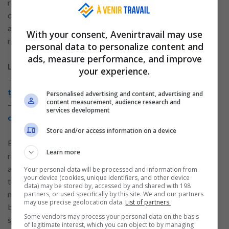
risques. Les équipements lourds ou électriques doivent être
conservés dans des endroits secs et protégés de l’humidité,
afin d’éviter des dommages aux parties électriques ou des
With your consent, Avenirtravail may use
risques de corrosion.
personal data to personalize content and
ads, measure performance, and improve
Lire d’autres contenus connexes :
your experience.
–
Développer les compétences nécessaires pour
travailler dans l’hôtellerie
Personalised advertising and content, advertising and
content measurement, audience research and
–
Conseils pour maintenir une qualité exceptionnelle
services development
dans le nettoyage
Store and/or access information on a device
En France, il est recommandé d’utiliser des armoires de
Learn more
rangement verrouillables pour empêcher l’accès des enfants
aux produits ou équipements dangereux. Les équipements
Your personal data will be processed and information from
your device (cookies, unique identifiers, and other device
tels que les aspirateurs et les balais doivent être stockés de
data) may be stored by, accessed by and shared with 198
manière à ne pas représenter de risque de chute ou de
partners, or used specifically by this site. We and our partners
may use precise geolocation data.
List of partners.
blessures. De plus, vérifiez toujours les instructions de
Some vendors may process your personal data on the basis
stockage fournies par les fabricants pour garantir que les
of legitimate interest, which you can object to by managing