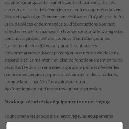
essentiel pour garantir leur efficacité et leur sécurité. Les
aspirateurs, les balais électriques et autres appareils doivent
être nettoyés régulièrement, en vérifiant qu’il n’y ait pas de fils
usés, de pièces endommagées ou d’obstructions pouvant
affecter les performances. En France, de nombreux magasins
spécialisés proposent des services d’entretien pour les
équipements de nettoyage, garantissant que les
consommateurs puissent prolonger la durée de vie de leurs
appareils et les maintenir en état de fonctionnement en toute
sécurité. De plus, un entretien approprié permet d’éviter les
pannes mécaniques qui pourraient entraîner des accidents,
comme la surchauffe d’un aspirateur ou un
dysfonctionnement d’un nettoyeur haute pression.
Stockage sécurisé des équipements de nettoyage
Tout comme les produits de nettoyage, les équipements
doivent également être stockés correctement pour éviter les