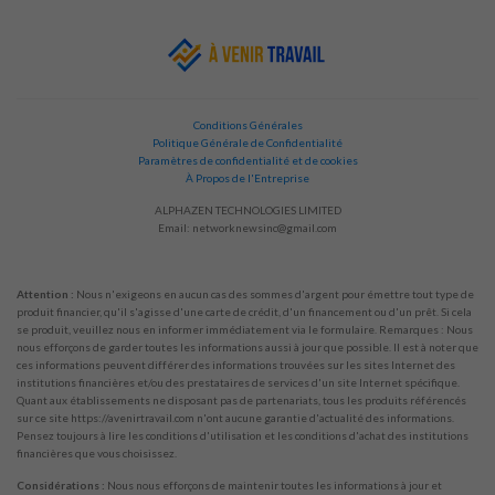
Conditions Générales
Politique Générale de Confidentialité
Paramètres de confidentialité et de cookies
À Propos de l'Entreprise
ALPHAZEN TECHNOLOGIES LIMITED
Email:
networknewsinc@gmail.com
Attention :
Nous n'exigeons en aucun cas des sommes d'argent pour émettre tout type de
produit financier, qu'il s'agisse d'une carte de crédit, d'un financement ou d'un prêt. Si cela
se produit, veuillez nous en informer immédiatement via le formulaire. Remarques : Nous
nous efforçons de garder toutes les informations aussi à jour que possible. Il est à noter que
ces informations peuvent différer des informations trouvées sur les sites Internet des
institutions financières et/ou des prestataires de services d'un site Internet spécifique.
Quant aux établissements ne disposant pas de partenariats, tous les produits référencés
sur ce site https://avenirtravail.com n'ont aucune garantie d'actualité des informations.
Pensez toujours à lire les conditions d'utilisation et les conditions d'achat des institutions
financières que vous choisissez.
Considérations :
Nous nous efforçons de maintenir toutes les informations à jour et