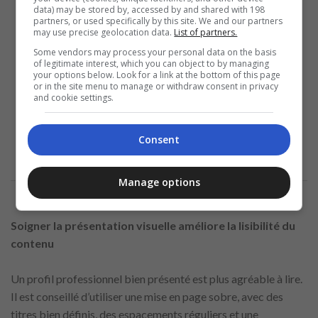
data) may be stored by, accessed by and shared with 198
partners, or used specifically by this site. We and our partners
may use precise geolocation data.
List of partners.
Some vendors may process your personal data on the basis
of legitimate interest, which you can object to by managing
your options below. Look for a link at the bottom of this page
or in the site menu to manage or withdraw consent in privacy
and cookie settings.
Consent
Manage options
Soigner la présentation visuelle améliore la lisibilité du
contenu
Un profil professionnel bien présenté est plus agréable à lire.
Il est conseillé d’utiliser une mise en page sobre, avec des
titres bien définis, des espacements réguliers et une