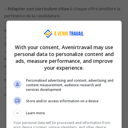
–
Adapter son curriculum vitae
à chaque offre améliore la
pertinence de la candidature.
–
Mettre en avant
les expériences alignée
s avec le poste
visé renforce la cohérence du profil.
–
Sélectionner les compétences mentionnées
dans
l’annonce aide à répondre aux attentes du recruteur.
With your consent, Avenirtravail may use
–
Reformuler
certaines descriptions
en utilisant le
personal data to personalize content and
vocabulaire de l’entreprise montre une compréhension du
ads, measure performance, and improve
contexte.
your experience.
–
Personnaliser
le contenu tout en restant
authentique
témoigne d’une démarche sérieuse.
Personalised advertising and content, advertising and
content measurement, audience research and
–
Éviter
un curriculum vitae
trop générique permet de
services development
capter davantage l’attention du lecteur.
Store and/or access information on a device
Learn more
Annonce
Your personal data will be processed and information from
your device (cookies, unique identifiers, and other device