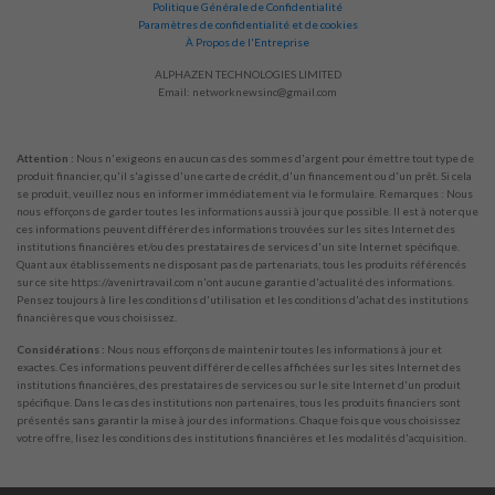
Politique Générale de Confidentialité
Paramètres de confidentialité et de cookies
À Propos de l'Entreprise
ALPHAZEN TECHNOLOGIES LIMITED
Email:
networknewsinc@gmail.com
Attention :
Nous n'exigeons en aucun cas des sommes d'argent pour émettre tout type de
produit financier, qu'il s'agisse d'une carte de crédit, d'un financement ou d'un prêt. Si cela
se produit, veuillez nous en informer immédiatement via le formulaire. Remarques : Nous
nous efforçons de garder toutes les informations aussi à jour que possible. Il est à noter que
ces informations peuvent différer des informations trouvées sur les sites Internet des
institutions financières et/ou des prestataires de services d'un site Internet spécifique.
Quant aux établissements ne disposant pas de partenariats, tous les produits référencés
sur ce site https://avenirtravail.com n'ont aucune garantie d'actualité des informations.
Pensez toujours à lire les conditions d'utilisation et les conditions d'achat des institutions
financières que vous choisissez.
Considérations :
Nous nous efforçons de maintenir toutes les informations à jour et
exactes. Ces informations peuvent différer de celles affichées sur les sites Internet des
institutions financières, des prestataires de services ou sur le site Internet d'un produit
spécifique. Dans le cas des institutions non partenaires, tous les produits financiers sont
présentés sans garantir la mise à jour des informations. Chaque fois que vous choisissez
votre offre, lisez les conditions des institutions financières et les modalités d'acquisition.