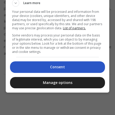
d’opportunités d’emploi pour les réceptionnistes d’hôtel. Le
Learn more
pays possède une grande diversité d’établissements hôteliers,
Your personal data will be processed and information from
allant des petites auberges familiales aux grandes chaînes
your device (cookies, unique identifiers, and other device
data) may be stored by, accessed by and shared with 198
internationales. Cela signifie que les opportunités sont
partners, or used specifically by this site. We and our partners
présentes pour des professionnels de différents niveaux
may use precise geolocation data.
List of partners.
d’expérience. La France est également connue pour sa forte
Some vendors may process your personal data on the basis
of legitimate interest, which you can object to by managing
exigence de qualité de service, ce qui oblige les
your options below. Look for a link at the bottom of this page
réceptionnistes à être hautement qualifiés et prêts à répondre
or in the site menu to manage or withdraw consent in privacy
and cookie settings.
aux attentes des clients internationaux.
Consent
Annonce
Manage options