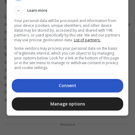
S’entraîner pour les entretiens futurs
Learn more
Les simulations d’entretiens sont un excellent moyen de
Your personal data will be processed and information from
mettre en pratique les leçons apprises. Invitez des amis ou des
your device (cookies, unique identifiers, and other device
data) may be stored by, accessed by and shared with 198
mentors à jouer le rôle d’intervieweurs et à vous donner un
partners, or used specifically by this site. We and our partners
retour sur votre performance. Cette pratique aide à
may use precise geolocation data.
List of partners.
construire la confiance et à se préparer émotionnellement.
Some vendors may process your personal data on the basis
of legitimate interest, which you can object to by managing
Simulez différentes situations, comme répondre à des
your options below. Look for a link at the bottom of this page
questions difficiles ou présenter un projet complexe, pour
or in the site menu to manage or withdraw consent in privacy
and cookie settings.
vous préparer à toutes les éventualités. Chaque session de
pratique vous rapproche de la perfection, réduisant l’anxiété
et améliorant votre capacité à réfléchir rapidement. Avec le
Consent
temps, ces simulations deviennent une partie essentielle de
votre parcours d’amélioration.
Manage options
Annonce