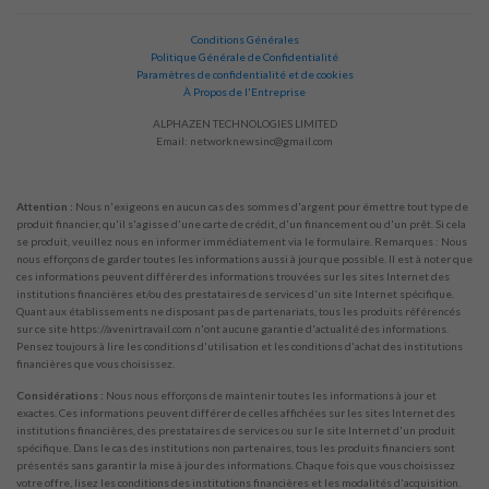
Conditions Générales
Politique Générale de Confidentialité
Paramètres de confidentialité et de cookies
À Propos de l'Entreprise
ALPHAZEN TECHNOLOGIES LIMITED
Email:
networknewsinc@gmail.com
Attention :
Nous n'exigeons en aucun cas des sommes d'argent pour émettre tout type de
produit financier, qu'il s'agisse d'une carte de crédit, d'un financement ou d'un prêt. Si cela
se produit, veuillez nous en informer immédiatement via le formulaire. Remarques : Nous
nous efforçons de garder toutes les informations aussi à jour que possible. Il est à noter que
ces informations peuvent différer des informations trouvées sur les sites Internet des
institutions financières et/ou des prestataires de services d'un site Internet spécifique.
Quant aux établissements ne disposant pas de partenariats, tous les produits référencés
sur ce site https://avenirtravail.com n'ont aucune garantie d'actualité des informations.
Pensez toujours à lire les conditions d'utilisation et les conditions d'achat des institutions
financières que vous choisissez.
Considérations :
Nous nous efforçons de maintenir toutes les informations à jour et
exactes. Ces informations peuvent différer de celles affichées sur les sites Internet des
institutions financières, des prestataires de services ou sur le site Internet d'un produit
spécifique. Dans le cas des institutions non partenaires, tous les produits financiers sont
présentés sans garantir la mise à jour des informations. Chaque fois que vous choisissez
votre offre, lisez les conditions des institutions financières et les modalités d'acquisition.