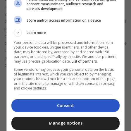
content measurement, audience research and
département, de traiter les retours et les échanges, et de
services development
veiller à ce que le flux d’informations entre différentes zones
Store and/or access information on a device
du supermarché soit fluide et efficace. La capacité à effectuer
plusieurs tâches et à prioriser les tâches est également
Learn more
cruciale dans ce rôle. Les associés du service d’assistance
Your personal data will be processed and information from
doivent être en mesure de jongler avec plusieurs demandes de
your device (cookies, unique identifiers, and other device
clients simultanément, tout en conservant leur calme et une
data) may be stored by, accessed by and shared with 198
partners, or used specifically by this site. We and our partners
attitude positive, même pendant les périodes les plus
may use precise geolocation data.
List of partners.
chargées et les plus exigeantes.
Some vendors may process your personal data on the basis
of legitimate interest, which you can object to by managing
your options below. Look for a link at the bottom of this page
or in the site menu to manage or withdraw consent in privacy
and cookie settings.
Annonce
Consent
Manage options