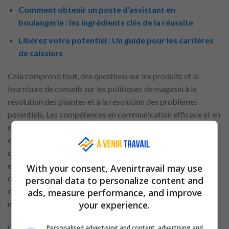
Comment obtenir un poste d’assistant en
boulangerie : les ingrédients clés de la réussite
Libérez votre potentiel : Un guide pour les carrières
de caissiers
Cela comprend tout, des questions sur les produits et la
fourniture de conseils sur les politiques de magasin à la
résolution des plaintes et à la résolution des problèmes
potentiels. Les compétences en communication efficace et en
écoute active sont essentielles, car les associés doivent être
en mesure de comprendre les nuances de la situation de
chaque
client
et de répondre de manière claire, empathique
et orientée vers la solution. En plus des tâches de service
With your consent, Avenirtravail may use
client, les associés du service d’assistance sont souvent
personal data to personalize content and
chargés de coordonner divers aspects opérationnels du
ads, measure performance, and improve
your experience.
magasin.
Cela peut impliquer de
collaborer
avec les directeurs de
Personalised advertising and content, advertising and