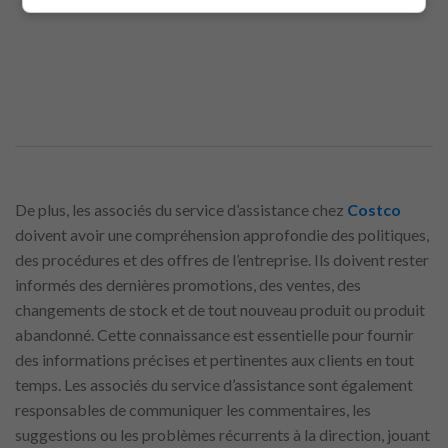
De plus, les associés du service d’assistance chez
Costco
doivent avoir une compréhension approfondie des politiques,
des procédures et des offres de l’entreprise. Ils doivent rester
informés des dernières promotions, des ventes, des
changements de stock et de tout nouveau produit ou produit
abandonné. Cette connaissance est essentielle pour fournir
des informations précises et pertinentes aux clients en tout
temps. Les associés du service d’assistance sont également
responsables de communiquer les commentaires, les
suggestions ou les problèmes récurrents à la direction, jouant