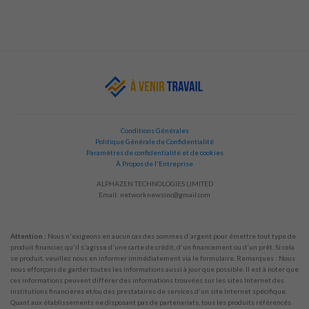
Conditions Générales
Politique Générale de Confidentialité
Paramètres de confidentialité et de cookies
À Propos de l'Entreprise
ALPHAZEN TECHNOLOGIES LIMITED
Email:
networknewsinc@gmail.com
Attention :
Nous n'exigeons en aucun cas des sommes d'argent pour émettre tout type de
produit financier, qu'il s'agisse d'une carte de crédit, d'un financement ou d'un prêt. Si cela
se produit, veuillez nous en informer immédiatement via le formulaire. Remarques : Nous
nous efforçons de garder toutes les informations aussi à jour que possible. Il est à noter que
ces informations peuvent différer des informations trouvées sur les sites Internet des
institutions financières et/ou des prestataires de services d'un site Internet spécifique.
Quant aux établissements ne disposant pas de partenariats, tous les produits référencés