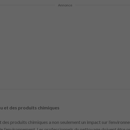
Annonce
eau et des produits chimiques
u et des produits chimiques a non seulement un impact sur l’environ
de l’environnement. Les professionnels du nettoyage doivent être ori