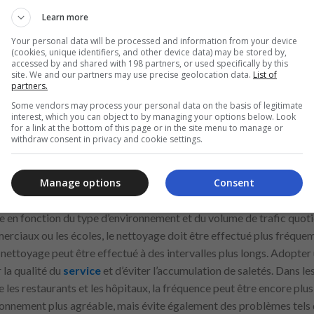
et à danger
Learn more
Your personal data will be processed and information from your device
ons de nettoyage dans des zones à risque, telles que les cuisines ind
(cookies, unique identifiers, and other device data) may be stored by,
ues, les professionnels doivent y prêter une attention particulière
accessed by and shared with 198 partners, or used specifically by this
site. We and our partners may use precise geolocation data.
List of
els que des gants, des lunettes et des masques, est essentielle pour 
partners.
leurs. De plus, stocker correctement les produits chimiques consti
Some vendors may process your personal data on the basis of legitimate
s zones à risques, une formation spécifique destinée aux professio
interest, which you can object to by managing your options below. Look
for a link at the bottom of this page or in the site menu to manage or
ue les techniques et les produits utilisés ne présentent pas de risque
withdraw consent in privacy and cookie settings.
 l’environnement propre et sûr pour tous les utilisateurs.
ttoyage
Manage options
Consent
 en fonction du type d’environnement et du volume de trafic quotid
rciaux ou les écoles, le nettoyage doit être effectué plus fréque
e nettoyage peut être effectué à des intervalles plus longs. Adopt
 la qualité du
service
et d’éviter l’accumulation de saletés. Dans l
es restaurants et les hôpitaux, la fréquence peut être encore plus
ronnement plus agréable, mais évite également des problèmes tels q