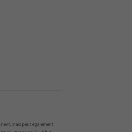
nement, mais peut également
entés vers une utilisation