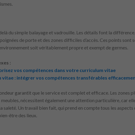
nismes.
elà du simple balayage et vadrouille. Les détails font la différen
 poignées de porte et des zones difficiles d’accès. Ces points sont s
’environnement soit véritablement propre et exempt de germes.
xes :
orisez vos compétences dans votre curriculum vitae
 vitae : intégrer vos compétences transférables efficaceme
ndeur garantit que le service est complet et efficace. Les zones pl
es meubles, nécessitent également une attention particulière, car e
la saleté. Un travail bien fait, qui prend en compte tous les aspect
bien-être des lieux.