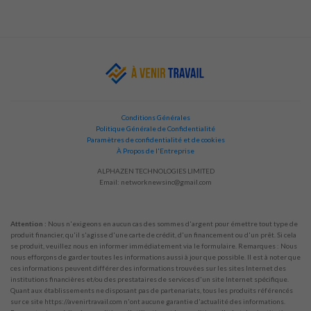
Conditions Générales
Politique Générale de Confidentialité
Paramètres de confidentialité et de cookies
À Propos de l'Entreprise
ALPHAZEN TECHNOLOGIES LIMITED
Email:
networknewsinc@gmail.com
Attention :
Nous n'exigeons en aucun cas des sommes d'argent pour émettre tout type de
produit financier, qu'il s'agisse d'une carte de crédit, d'un financement ou d'un prêt. Si cela
se produit, veuillez nous en informer immédiatement via le formulaire. Remarques : Nous
nous efforçons de garder toutes les informations aussi à jour que possible. Il est à noter que
ces informations peuvent différer des informations trouvées sur les sites Internet des
institutions financières et/ou des prestataires de services d'un site Internet spécifique.
Quant aux établissements ne disposant pas de partenariats, tous les produits référencés
sur ce site https://avenirtravail.com n'ont aucune garantie d'actualité des informations.