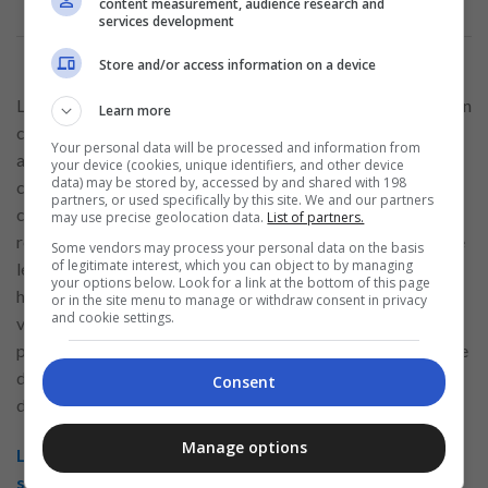
content measurement, audience research and
services development
Store and/or access information on a device
Les usages numériques évoluent constamment, notamment en
Learn more
ce qui concerne les échanges autour des hobbies et des
Your personal data will be processed and information from
activités partagées. Les plateformes modernes s’adaptent à
your device (cookies, unique identifiers, and other device
data) may be stored by, accessed by and shared with 198
ces nouvelles attentes en proposant des outils de
partners, or used specifically by this site. We and our partners
communication flexibles et intuitifs. Les utilisateurs
may use precise geolocation data.
List of partners.
recherchent des espaces où ils peuvent discuter librement de
Some vendors may process your personal data on the basis
of legitimate interest, which you can object to by managing
leurs passions, découvrir de nouvelles idées et élargir leurs
your options below. Look for a link at the bottom of this page
horizons. Les fonctionnalités de conversation et d’échange
or in the site menu to manage or withdraw consent in privacy
and cookie settings.
visuel répondent à ces besoins en facilitant des interactions
plus naturelles. Cette évolution reflète une volonté croissante
de privilégier la qualité des échanges et la pertinence des
Consent
discussions.
Manage options
Les plateformes de communication actuelles
s’efforcent de maintenir une neutralité dans leurs