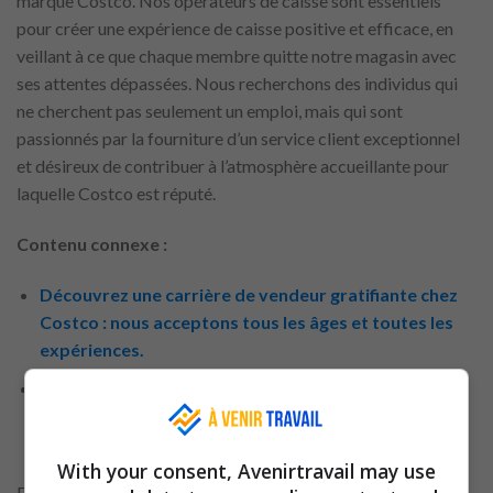
marque Costco. Nos opérateurs de caisse sont essentiels
pour créer une expérience de caisse positive et efficace, en
veillant à ce que chaque membre quitte notre magasin avec
ses attentes dépassées. Nous recherchons des individus qui
ne cherchent pas seulement un emploi, mais qui sont
passionnés par la fourniture d’un service client exceptionnel
et désireux de contribuer à l’atmosphère accueillante pour
laquelle Costco est réputé.
Contenu connexe :
Découvrez une carrière de vendeur gratifiante chez
Costco : nous acceptons tous les âges et toutes les
expériences.
Auchan accueille tout le monde : embauche urgente
pour le service alimentaire, aucune expérience n’est
requise
With your consent, Avenirtravail may use
Dans ce rôle engageant, vos responsabilités s’étendront au-