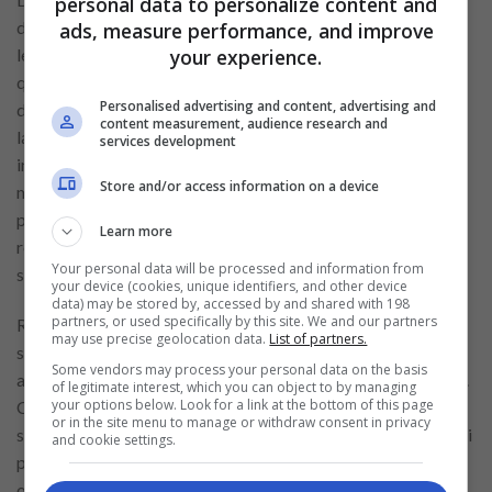
personal data to personalize content and
delà du bureau de caisse. Vous interagirez directement avec
ads, measure performance, and improve
your experience.
les membres de Costco, offrant de l’aide, résolvant des
questions et garantissant une expérience d’achat sans accroc
Personalised advertising and content, advertising and
de bout en bout. Le candidat idéal apportera de l’énergie, de
content measurement, audience research and
la précision et une approche aimable à chaque interaction,
services development
incarnant les normes élevées de service auxquelles les
Store and/or access information on a device
membres de Costco sont habitués. Avec votre aide, nous
pouvons continuer à offrir une
expérience
d’achat inégalée,
Learn more
renforçant notre engagement envers la qualité, la valeur et le
Your personal data will be processed and information from
service.
your device (cookies, unique identifiers, and other device
data) may be stored by, accessed by and shared with 198
partners, or used specifically by this site. We and our partners
Rejoindre l’équipe de Costco en tant qu’opérateur de caisse
may use precise geolocation data.
List of partners.
signifie plus qu’un simple emploi ; c’est une chance de grandir
Some vendors may process your personal data on the basis
avec une entreprise qui valorise profondément ses employés.
of legitimate interest, which you can object to by managing
your options below. Look for a link at the bottom of this page
Costco est réputé pour ses excellents avantages sociaux, ses
or in the site menu to manage or withdraw consent in privacy
salaires compétitifs et un environnement de travail positif qui
and cookie settings.
promeut la
promotion
interne, offrant de nombreuses
opportunités de développement professionnel et