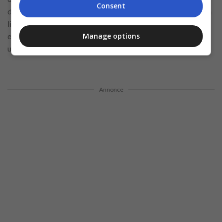
Consent
d’avancement de carrière. Nous sommes fiers de favoriser un
lieu de travail diversifié et inclusif, où chaque employé est
Manage options
encouragé à partager ses perspectives et compétences
uniques.
Annonce