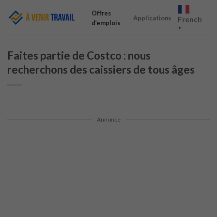
Skip
Offres
to
Applications
French
d’emplois
content
▼
Faites partie de Costco : nous
recherchons des caissiers de tous âges
Annonce