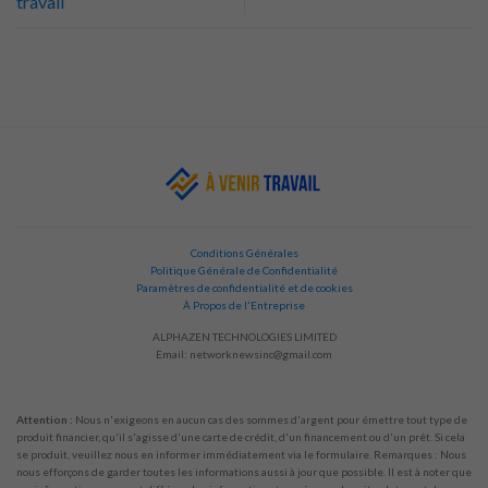
travail
Conditions Générales
Politique Générale de Confidentialité
Paramètres de confidentialité et de cookies
À Propos de l'Entreprise
ALPHAZEN TECHNOLOGIES LIMITED
Email:
networknewsinc@gmail.com
Attention :
Nous n'exigeons en aucun cas des sommes d'argent pour émettre tout type de
produit financier, qu'il s'agisse d'une carte de crédit, d'un financement ou d'un prêt. Si cela
se produit, veuillez nous en informer immédiatement via le formulaire. Remarques : Nous
nous efforçons de garder toutes les informations aussi à jour que possible. Il est à noter que