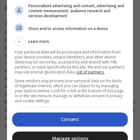
Personalised advertising and content, advertising and
Personnalisez votre CV pour chaque poste en France
content measurement, audience research and
services development
Chaque hôtel peut avoir des exigences spécifiques pour le
Store and/or access information on a device
poste de réceptionniste. Il est donc important de
personnaliser votre CV pour chaque offre à laquelle vous
Learn more
postulez. Si l’hôtel en question exige une expérience avec
Your personal data will be processed and information from
certains logiciels de gestion, comme le système de
your device (cookies, unique identifiers, and other device
data) may be stored by, accessed by and shared with 198
réservation spécifique qu’ils utilisent, veillez à inclure cette
partners, or used specifically by this site. We and our partners
expérience dans votre CV, si applicable. De plus, si l’hôtel met
may use precise geolocation data.
List of partners.
en avant des qualités telles que la flexibilité, la gestion du
Some vendors may process your personal data on the basis
of legitimate interest, which you can object to by managing
multitâche ou la disponibilité pour travailler en horaires
your options below. Look for a link at the bottom of this page
décalés, mentionnez ces compétences dans votre CV.
or in the site menu to manage or withdraw consent in privacy
and cookie settings.
Personnaliser votre CV en fonction de chaque offre montrera
au recruteur que vous avez pris le temps de lire attentivement
la description du poste et que vous êtes prêt à répondre aux
Consent
besoins spécifiques de l’hôtel.
Manage options