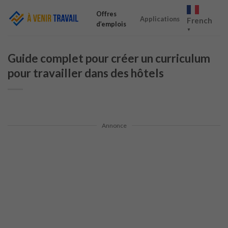
Skip
Offres
to
Applications
French
d’emplois
content
▼
Guide complet pour créer un curriculum
pour travailler dans des hôtels
Annonce