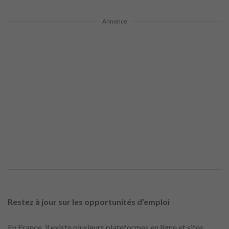
Annonce
Restez à jour sur les opportunités d’emploi
En France, il existe plusieurs plateformes en ligne et sites