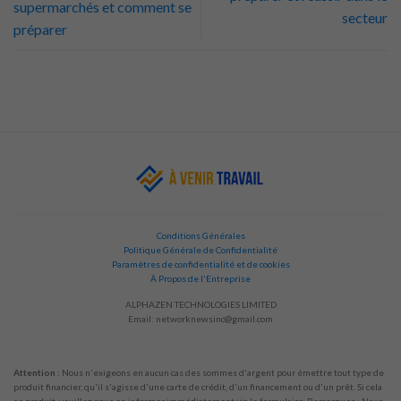
supermarchés et comment se
secteur
préparer
Conditions Générales
Politique Générale de Confidentialité
Paramètres de confidentialité et de cookies
À Propos de l'Entreprise
ALPHAZEN TECHNOLOGIES LIMITED
Email:
networknewsinc@gmail.com
Attention :
Nous n'exigeons en aucun cas des sommes d'argent pour émettre tout type de
produit financier, qu'il s'agisse d'une carte de crédit, d'un financement ou d'un prêt. Si cela
se produit, veuillez nous en informer immédiatement via le formulaire. Remarques : Nous