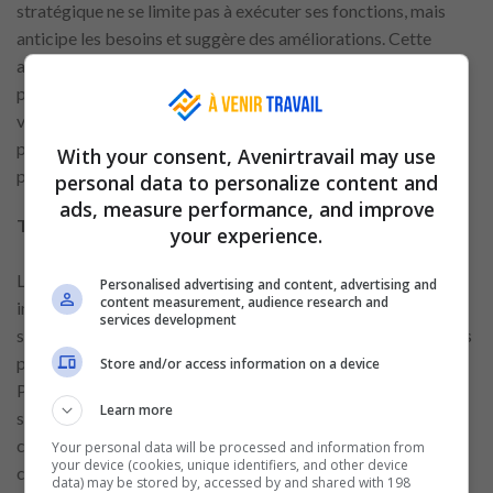
stratégique ne se limite pas à exécuter ses fonctions, mais
anticipe les besoins et suggère des améliorations. Cette
attitude proactive démontre un engagement et un intérêt
pour la croissance au sein de l’organisation. En outre, cette
vision permet au collaborateur d’aligner ses objectifs
personnels avec ceux de l’entreprise, créant un chemin clair
With your consent, Avenirtravail may use
pour le développement de sa carrière.
personal data to personalize content and
ads, measure performance, and improve
Technologie dans le service client
your experience.
Les technologies jouent également un rôle de plus en plus
Personalised advertising and content, advertising and
content measurement, audience research and
important dans le service client. Des outils comme les
services development
systèmes de gestion et les plateformes numériques aident les
professionnels à offrir un service plus rapide et personnalisé.
Store and/or access information on a device
Par exemple, les applications qui permettent de consulter les
Learn more
stocks ou de gérer les promotions facilitent le travail des
collaborateurs. Être à jour sur ces innovations est essentiel,
Your personal data will be processed and information from
your device (cookies, unique identifiers, and other device
car l’intégration entre technologie et service améliore
data) may be stored by, accessed by and shared with 198