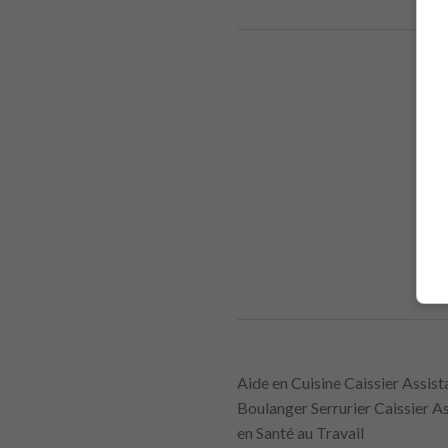
Aide en Cuisine Caissier Assis
Boulanger Serrurier Caissier 
en Santé au Travail