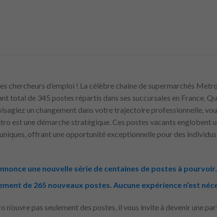
les chercheurs d’emploi ! La célèbre chaîne de supermarchés Metr
nt total de 345 postes répartis dans ses succursales en France. Q
visagiez un changement dans votre trajectoire professionnelle, vou
ro est une démarche stratégique. Ces postes vacants englobent un
niques, offrant une opportunité exceptionnelle pour des individus 
nnonce une nouvelle série de centaines de postes à pourvoir.
ement de 265 nouveaux postes. Aucune expérience n’est néc
ro n’ouvre pas seulement des postes, il vous invite à devenir une par