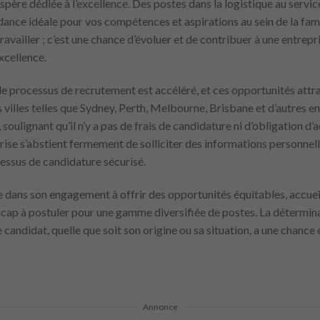
e dédiée à l’excellence. Des postes dans la logistique au service 
dance idéale pour vos compétences et aspirations au sein de la fami
vailler ; c’est une chance d’évoluer et de contribuer à une entrepris
excellence.
: le processus de recrutement est accéléré, et ces opportunités attr
es villes telles que Sydney, Perth, Melbourne, Brisbane et d’autres 
soulignant qu’il n’y a pas de frais de candidature ni d’obligation d’a
prise s’abstient fermement de solliciter des informations personne
essus de candidature sécurisé.
e dans son engagement à offrir des opportunités équitables, accue
cap à postuler pour une gamme diversifiée de postes. La détermina
e candidat, quelle que soit son origine ou sa situation, a une chance
Annonce