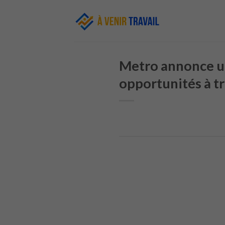
Skip
to
content
Metro annonce un
opportunités à tra