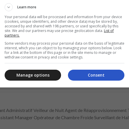
Learn more
Annonce
Your personal data will be processed and information from your device
(cookies, unique identifiers, and other device data) may be stored by,
accessed by and shared with 198 partners, or used specifically by this
site. We and our partners may use precise geolocation data.
List of
partners.
Some vendors may process your personal data on the basis of legitimate
interest, which you can object to by managing your options below. Look
for a link at the bottom of this page or in the site menu to manage or
withdraw consent in privacy and cookie settings.
Manage options
Consent
tant Administratif Veilleur de Nuit Agent de Réapprovisionnement 
Assistant Manager Opérateur de Chambre Froide Surveillant de Ha