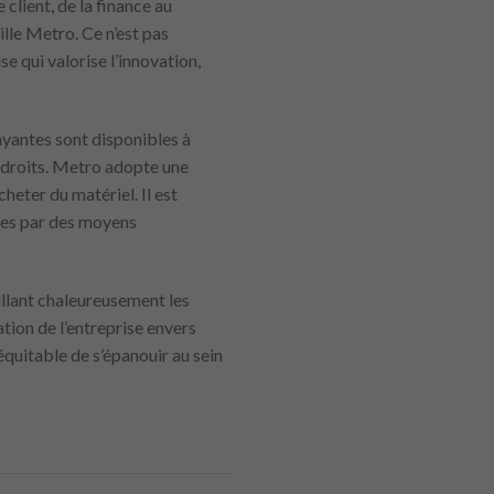
client, de la finance au
lle Metro. Ce n’est pas
e qui valorise l’innovation,
ayantes sont disponibles à
endroits. Metro adopte une
cheter du matériel. Il est
lles par des moyens
illant chaleureusement les
tion de l’entreprise envers
 équitable de s’épanouir au sein