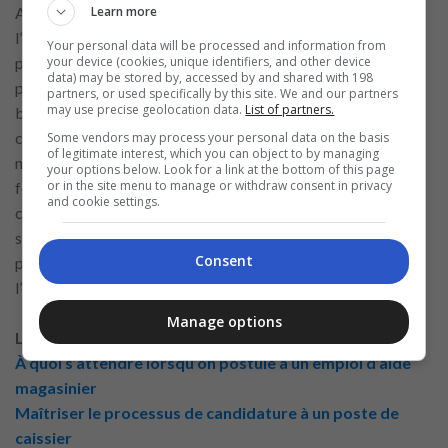
Après avoir obtenu un poste de caissier, concentrez-vous sur
Learn more
l’accomplissement de vos tâches avec dévouement et
Your personal data will be processed and information from
précision. Montrez une forte éthique de travail en étant
your device (cookies, unique identifiers, and other device
data) may be stored by, accessed by and shared with 198
ponctuel, fiable et proactif dans votre
rôle
. Construire de
partners, or used specifically by this site. We and our partners
may use precise geolocation data.
List of partners.
bonnes relations avec vos collègues et superviseurs peut
créer un environnement de travail de soutien et mener à de
Some vendors may process your personal data on the basis
of legitimate interest, which you can object to by managing
nouvelles opportunités. Lidl offre divers programmes de
your options below. Look for a link at the bottom of this page
or in the site menu to manage or withdraw consent in privacy
formation; profitez-en pour améliorer vos compétences et
and cookie settings.
connaissances. En fournissant constamment un excellent
service client et en montrant votre volonté d’apprendre, vous
Consent
pouvez ouvrir les portes à des promotions au sein de
l’entreprise.
Manage options
Lire plus de contenu connexe:
À quoi s’attendre lorsqu’on postule à un emploi d’aide
magasinier
Maîtriser le processus de candidature à un poste de
caissier