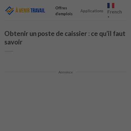
Skip
Offres
to
Applications
French
d’emplois
content
▼
Obtenir un poste de caissier : ce qu’il faut
savoir
Annonce