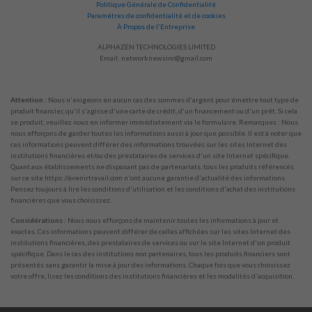
Politique Générale de Confidentialité
Paramètres de confidentialité et de cookies
À Propos de l'Entreprise
ALPHAZEN TECHNOLOGIES LIMITED
Email:
networknewsinc@gmail.com
Attention :
Nous n'exigeons en aucun cas des sommes d'argent pour émettre tout type de
produit financier, qu'il s'agisse d'une carte de crédit, d'un financement ou d'un prêt. Si cela
se produit, veuillez nous en informer immédiatement via le formulaire. Remarques : Nous
nous efforçons de garder toutes les informations aussi à jour que possible. Il est à noter que
ces informations peuvent différer des informations trouvées sur les sites Internet des
institutions financières et/ou des prestataires de services d'un site Internet spécifique.
Quant aux établissements ne disposant pas de partenariats, tous les produits référencés
sur ce site https://avenirtravail.com n'ont aucune garantie d'actualité des informations.
Pensez toujours à lire les conditions d'utilisation et les conditions d'achat des institutions
financières que vous choisissez.
Considérations :
Nous nous efforçons de maintenir toutes les informations à jour et
exactes. Ces informations peuvent différer de celles affichées sur les sites Internet des
institutions financières, des prestataires de services ou sur le site Internet d'un produit
spécifique. Dans le cas des institutions non partenaires, tous les produits financiers sont
présentés sans garantir la mise à jour des informations. Chaque fois que vous choisissez
votre offre, lisez les conditions des institutions financières et les modalités d'acquisition.