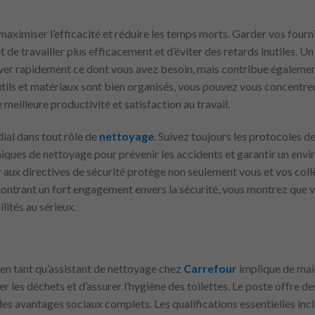
 maximiser l’efficacité et réduire les temps morts. Garder vos four
de travailler plus efficacement et d’éviter des retards inutiles. Un
ver rapidement ce dont vous avez besoin, mais contribue égalemen
tils et matériaux sont bien organisés, vous pouvez vous concentrer
e meilleure productivité et satisfaction au travail.
dial dans tout rôle de
nettoyage
. Suivez toujours les protocoles de
iques de nettoyage pour prévenir les accidents et garantir un envi
x directives de sécurité protège non seulement vous et vos collèg
ontrant un fort engagement envers la sécurité, vous montrez que vo
lités au sérieux.
 en tant qu’assistant de nettoyage chez
Carrefour
implique de main
er les déchets et d’assurer l’hygiène des toilettes. Le poste offre de
 des avantages sociaux complets. Les qualifications essentielles incl