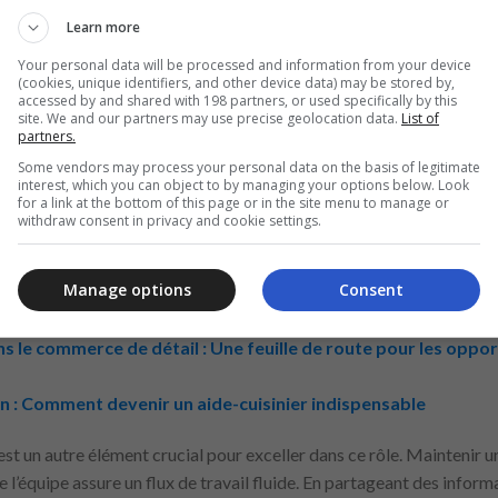
Learn more
lientèle : Bien que votre rôle principal soit le nettoyage, il est é
 et de les aider au besoin.
Your personal data will be processed and information from your device
(cookies, unique identifiers, and other device data) may be stored by,
accessed by and shared with 198 partners, or used specifically by this
site. We and our partners may use precise geolocation data.
List of
partners.
e nettoyage chez
Carrefour
nécessite plus que simplement accompl
Some vendors may process your personal data on the basis of legitimate
sée. L’un des aspects clés est d’être proactif. Cela signifie identif
interest, which you can object to by managing your options below. Look
for a link at the bottom of this page or in the site menu to manage or
ve de les nettoyer sans qu’on vous le demande. En étant observateur
withdraw consent in privacy and cookie settings.
eurs, vous montrez votre engagement à maintenir un environnement p
 l’expérience d’achat des clients et refléter positivement votre ét
Manage options
Consent
xes :
s le commerce de détail : Une feuille de route pour les oppor
on : Comment devenir un aide-cuisinier indispensable
est un autre élément crucial pour exceller dans ce rôle. Mainteni
l’équipe assure un flux de travail fluide. En partageant des inform