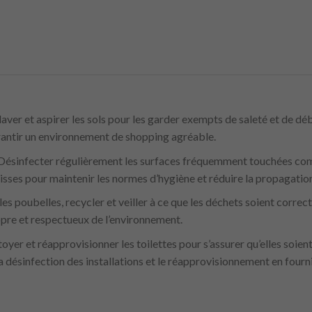
 laver et aspirer les sols pour les garder exempts de saleté et de déb
arantir un environnement de shopping agréable.
 Désinfecter régulièrement les surfaces fréquemment touchées com
aisses pour maintenir les normes d’hygiène et réduire la propagati
les poubelles, recycler et veiller à ce que les déchets soient corre
opre et respectueux de l’environnement.
toyer et réapprovisionner les toilettes pour s’assurer qu’elles soie
 la désinfection des installations et le réapprovisionnement en four