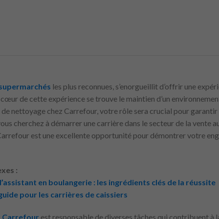
supermarchés
les plus reconnues, s’enorgueillit d’offrir une expé
u cœur de cette expérience se trouve le maintien d’un environnemen
t de nettoyage chez Carrefour, votre rôle sera crucial pour garantir
 vous cherchez à démarrer une carrière dans le secteur de la vente au
Carrefour est une excellente opportunité pour démontrer votre en
xes :
ssistant en boulangerie : les ingrédients clés de la réussite
guide pour les carrières de caissiers
z
Carrefour
est responsable de diverses tâches qui contribuent à la