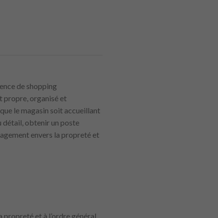
rience de shopping
t propre, organisé et
 que le magasin soit accueillant
 détail, obtenir un poste
gagement envers la propreté et
 propreté et à l’ordre général