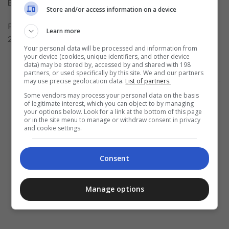
Boucher
Store and/or access information on a device
Prérequis : Diplôme d’études secondaires et âge minimum de
Learn more
21 ans.
Your personal data will be processed and information from
your device (cookies, unique identifiers, and other device
data) may be stored by, accessed by and shared with 198
partners, or used specifically by this site. We and our partners
may use precise geolocation data.
List of partners.
Annonce
Some vendors may process your personal data on the basis
of legitimate interest, which you can object to by managing
your options below. Look for a link at the bottom of this page
or in the site menu to manage or withdraw consent in privacy
and cookie settings.
Consent
Manage options