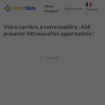
Skip
Offres
to
Applications
French
d’emplois
content
▼
Votre carrière, à votre manière : Aldi
présente 540 nouvelles opportunités !
Annonce