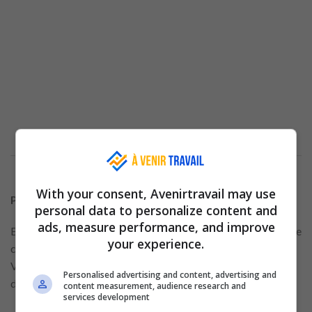
With your consent, Avenirtravail may use
Postes Actuels chez Aldi
personal data to personalize content and
ads, measure performance, and improve
Embarquez pour un parcours vers l’excellence professionnelle
your experience.
chez Aldi en explorant nos diverses opportunités d’emploi.
Voici un aperçu détaillé de quelques postes actuellement
Personalised advertising and content, advertising and
disponibles :
content measurement, audience research and
services development