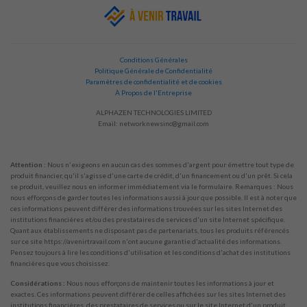
Conditions Générales
Politique Générale de Confidentialité
Paramètres de confidentialité et de cookies
À Propos de l'Entreprise
ALPHAZEN TECHNOLOGIES LIMITED
Email:
networknewsinc@gmail.com
Attention :
Nous n'exigeons en aucun cas des sommes d'argent pour émettre tout type de
produit financier, qu'il s'agisse d'une carte de crédit, d'un financement ou d'un prêt. Si cela
se produit, veuillez nous en informer immédiatement via le formulaire. Remarques : Nous
nous efforçons de garder toutes les informations aussi à jour que possible. Il est à noter que
ces informations peuvent différer des informations trouvées sur les sites Internet des
institutions financières et/ou des prestataires de services d'un site Internet spécifique.
Quant aux établissements ne disposant pas de partenariats, tous les produits référencés
sur ce site https://avenirtravail.com n'ont aucune garantie d'actualité des informations.
Pensez toujours à lire les conditions d'utilisation et les conditions d'achat des institutions
financières que vous choisissez.
Considérations :
Nous nous efforçons de maintenir toutes les informations à jour et
exactes. Ces informations peuvent différer de celles affichées sur les sites Internet des
institutions financières, des prestataires de services ou sur le site Internet d'un produit