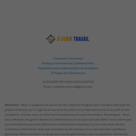
Conditions Générales
Politique Générale de Confidentialité
Paramètres de confidentialité et de cookies
À Propos de l'Entreprise
ALPHAZEN TECHNOLOGIES LIMITED
Email:
networknewsinc@gmail.com
Attention :
Nous n'exigeons en aucun cas des sommes d'argent pour émettre tout type de
produit financier, qu'il s'agisse d'une carte de crédit, d'un financement ou d'un prêt. Si cela
se produit, veuillez nous en informer immédiatement via le formulaire. Remarques : Nous
nous efforçons de garder toutes les informations aussi à jour que possible. Il est à noter que
ces informations peuvent différer des informations trouvées sur les sites Internet des
institutions financières et/ou des prestataires de services d'un site Internet spécifique.
Quant aux établissements ne disposant pas de partenariats, tous les produits référencés