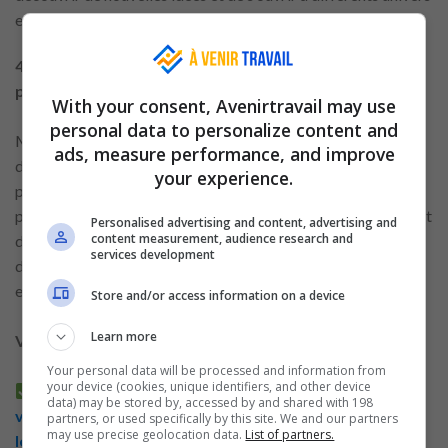
enrichissants.
4. Mensager comme outil moderne d’interaction
pratique
With your consent, Avenirtravail may use
personal data to personalize content and
Mensager est une plateforme centrée sur la communication
ads, measure performance, and improve
directe, ce qui la rend idéale pour les personnes recherchant
your experience.
principalement un outil simple et efficace pour discuter. Elle
permet d’envoyer des messages textuels, des notes vocales et
Personalised advertising and content, advertising and
content measurement, audience research and
d’utiliser des fonctionnalités multimédias variées afin
services development
d’illustrer une idée, partager un moment du quotidien ou
enrichir les échanges.
Store and/or access information on a device
Learn more
Voici d’autres articles liés:
Your personal data will be processed and information from
your device (cookies, unique identifiers, and other device
Outils numériques sécurisés: apps de
data) may be stored by, accessed by and shared with 198
visioconférence pour connecter les gens et renforcer
partners, or used specifically by this site. We and our partners
may use precise geolocation data.
List of partners.
les interactions autour des loisirs