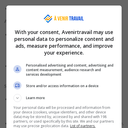
Assistant RH (Département du Personnel)
With your consent, Avenirtravail may use
Responsabilités : Soutenir les processus RH, y compris le
personal data to personalize content and
recrutement, la résiliation, les congés et les avantages.
ads, measure performance, and improve
Maintenir les dossiers des employés et aider à la gestion
your experience.
du temps.
Personalised advertising and content, advertising and
Exigences : Diplôme universitaire (préféré), maîtrise de
content measurement, audience research and
Microsoft Office et expérience RH généraliste.
services development
Superviseur de Cafétéria et de Boulangerie
Store and/or access information on a device
Learn more
Responsabilités : Superviser les opérations de la cafétéria
et de la boulangerie, assurer la qualité des produits et
Your personal data will be processed and information from
your device (cookies, unique identifiers, and other device
gérer les stocks.
data) may be stored by, accessed by and shared with 198
partners, or used specifically by this site. We and our partners
Exigences : Expérience en leadership dans un rôle similaire,
may use precise geolocation data.
List of partners.