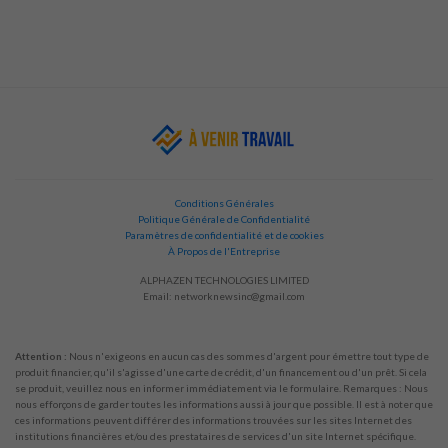
Conditions Générales
Politique Générale de Confidentialité
Paramètres de confidentialité et de cookies
À Propos de l'Entreprise
ALPHAZEN TECHNOLOGIES LIMITED
Email:
networknewsinc@gmail.com
Attention :
Nous n'exigeons en aucun cas des sommes d'argent pour émettre tout type de
produit financier, qu'il s'agisse d'une carte de crédit, d'un financement ou d'un prêt. Si cela
se produit, veuillez nous en informer immédiatement via le formulaire. Remarques : Nous
nous efforçons de garder toutes les informations aussi à jour que possible. Il est à noter que
ces informations peuvent différer des informations trouvées sur les sites Internet des
institutions financières et/ou des prestataires de services d'un site Internet spécifique.