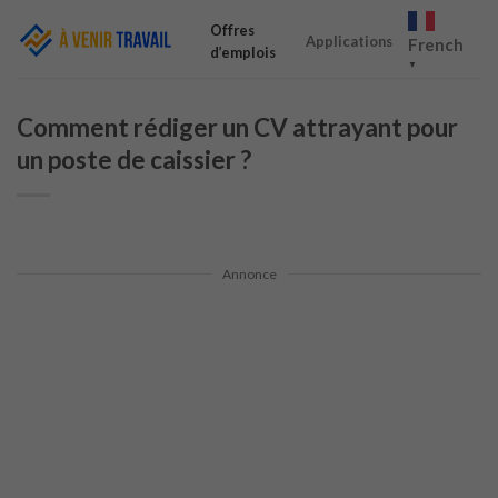
Skip
Offres
to
Applications
French
d’emplois
content
▼
Comment rédiger un CV attrayant pour
un poste de caissier ?
Annonce