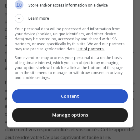
Bien que
l’éducation
formelle ne soit pas toujours un
Store and/or access information on a device
prérequis pour les postes de caissier, inclure votre formation
Learn more
peut tout de même être bénéfique. Si vous avez des
certifications pertinentes, telles qu’une formation en service
Your personal data will be processed and information from
your device (cookies, unique identifiers, and other device
client ou une compétence dans les systèmes POS, assurez-
data) may be stored by, accessed by and shared with 198
partners, or used specifically by this site. We and our partners
vous de les mentionner. Ces qualifications peuvent vous
may use precise geolocation data.
List of partners.
distinguer des autres candidats et montrer que vous avez une
Some vendors may process your personal data on the basis
base solide pour le rôle. Inclure votre formation ajoute
of legitimate interest, which you can object to by managing
your options below. Look for a link at the bottom of this page
également de la profondeur à votre CV.
or in the site menu to manage or withdraw consent in privacy
and cookie settings.
Pour rendre votre
CV
plus attrayant et impactant, utilisez des
verbes d’action forts lorsque vous décrivez vos compétences
Consent
et expériences. Des mots comme « géré », « traité », « assisté »
et « résolu » transmettent un sens d’activité et de
compétence. Les verbes d’action ne rendent pas seulement
Manage options
votre CV plus dynamique, mais aident aussi à communiquer
clairement vos responsabilités et vos succès. Cette approche
peut rendre votre CV plus captivant et facile à lire.