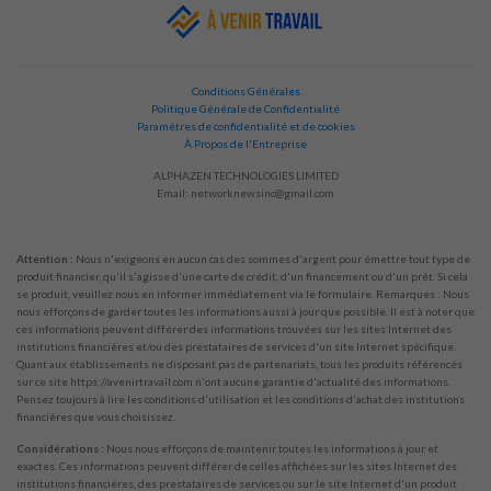
Conditions Générales
Politique Générale de Confidentialité
Paramètres de confidentialité et de cookies
À Propos de l'Entreprise
ALPHAZEN TECHNOLOGIES LIMITED
Email:
networknewsinc@gmail.com
Attention :
Nous n'exigeons en aucun cas des sommes d'argent pour émettre tout type de
produit financier, qu'il s'agisse d'une carte de crédit, d'un financement ou d'un prêt. Si cela
se produit, veuillez nous en informer immédiatement via le formulaire. Remarques : Nous
nous efforçons de garder toutes les informations aussi à jour que possible. Il est à noter que
ces informations peuvent différer des informations trouvées sur les sites Internet des
institutions financières et/ou des prestataires de services d'un site Internet spécifique.
Quant aux établissements ne disposant pas de partenariats, tous les produits référencés
sur ce site https://avenirtravail.com n'ont aucune garantie d'actualité des informations.
Pensez toujours à lire les conditions d'utilisation et les conditions d'achat des institutions
financières que vous choisissez.
Considérations :
Nous nous efforçons de maintenir toutes les informations à jour et
exactes. Ces informations peuvent différer de celles affichées sur les sites Internet des
institutions financières, des prestataires de services ou sur le site Internet d'un produit