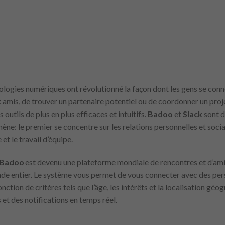
ologies numériques ont révolutionné la façon dont les gens se conne
x amis, de trouver un partenaire potentiel ou de coordonner un proje
outils de plus en plus efficaces et intuitifs.
Badoo
et
Slack
sont d
: le premier se concentre sur les relations personnelles et social
t le travail d’équipe.
Badoo
est devenu une plateforme mondiale de rencontres et d’amit
monde entier. Le système vous permet de vous connecter avec des pe
onction de critères tels que l’âge, les intérêts et la localisation gé
et des notifications en temps réel.