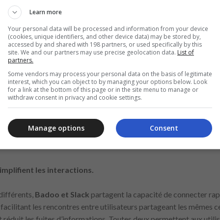
vez rapidement les messages ou fichiers passés.
Learn more
: protection des données et contrôles d’accès.
Your personal data will be processed and information from your device
(cookies, unique identifiers, and other device data) may be stored by,
onvient aussi bien aux petites équipes qu’aux grandes entreprises qu
accessed by and shared with 198 partners, or used specifically by this
 bien structurée.
site. We and our partners may use precise geolocation data.
List of
partners.
ion d’entreprise
Some vendors may process your personal data on the basis of legitimate
interest, which you can object to by managing your options below. Look
for a link at the bottom of this page or in the site menu to manage or
withdraw consent in privacy and cookie settings.
r les relations personnelles,
Slack
est conçu pour améliorer la co
les entreprises, les organisations et les équipes de projet, il propo
c des outils externes et des fonctionnalités de partage de fichiers.
Manage options
Consent
urutilisation des e-mails et des réunions en centralisant les conversa
plifient les interactions.
différents,
Badoo et Slack
partagent la capacité de connecter ra
facilitant les rencontres entre utilisateurs partageant les mêmes ce
l et réduit les fuites d’informations. Toutes deux permettent aux util