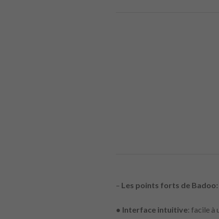
–
Les points forts de Badoo:
●
Interface intuitive
: facile 