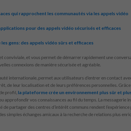
icaces qui rapprochent les communautés via les appels vidéo
applications pour des appels vidéo sécurisés et efficaces
les gens: des appels vidéo sûrs et efficaces
ve et conviviale, et vous permet de démarrer rapidement une conver
velles connexions de manière sécurisée et agréable.
uté internationale, permet aux utilisateurs d’entrer en contact av
rêt, de leur localisation et de leurs préférences personnelles. Grâce
de profil,
la plateforme crée un environnement plus sûr et plus
u approfondir vos connaissances au fil du temps. La messagerie int
ité de partager des centres d’intérêt communs rendent l’expérience
, des simples échanges amicaux à la recherche de relations plus enri