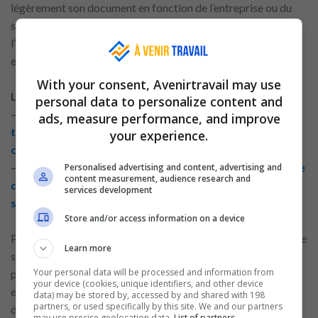
légèrement son document en fonction de l’entreprise ou du
secteur ciblé. Cela peut passer par le choix des mots-clés,
l’ordre des rubriques ou la mise en avant de certaines
expériences.
With your consent, Avenirtravail may use
Lire d’autres contenus connexes :
personal data to personalize content and
–
Élaborez un curriculum vitae professionnel pour
ads, measure performance, and improve
travailler dans les supermarchés en tant qu’emballeur,
your experience.
caissier et vendeur
–
Conseils sécuritaires pour ceux qui cherchent un poste
Personalised advertising and content, advertising and
content measurement, audience research and
de caissier, emballeur ou auxiliaire dans les
services development
supermarchés
Store and/or access information on a device
Par exemple, un poste dans une grande surface nécessitera de
Learn more
souligner la rapidité d’exécution et la rigueur, tandis qu’un
Your personal data will be processed and information from
poste dans une boutique mettra l’accent sur le contact client
your device (cookies, unique identifiers, and other device
et la présentation. Cette personnalisation démontre une
data) may be stored by, accessed by and shared with 198
partners, or used specifically by this site. We and our partners
démarche proactive et une compréhension des attentes
may use precise geolocation data.
List of partners.