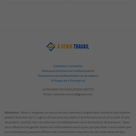
Conditions Générales
Politique Générale de Confidentialité
Paramètres de confidentialité et de cookies
À Propos de l'Entreprise
ALPHAZEN TECHNOLOGIES LIMITED
Email:
networknewsinc@gmail.com
Attention :
Nous n'exigeons en aucun cas des sommes d'argent pour émettre tout type de
produit financier, qu'il s'agisse d'une carte de crédit, d'un financement ou d'un prêt. Si cela
se produit, veuillez nous en informer immédiatement via le formulaire. Remarques : Nous
nous efforçons de garder toutes les informations aussi à jour que possible. Il est à noter que
ces informations peuvent différer des informations trouvées sur les sites Internet des