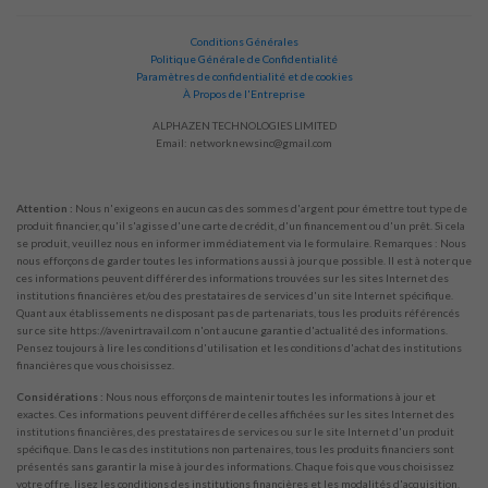
Conditions Générales
Politique Générale de Confidentialité
Paramètres de confidentialité et de cookies
À Propos de l'Entreprise
ALPHAZEN TECHNOLOGIES LIMITED
Email:
networknewsinc@gmail.com
Attention :
Nous n'exigeons en aucun cas des sommes d'argent pour émettre tout type de
produit financier, qu'il s'agisse d'une carte de crédit, d'un financement ou d'un prêt. Si cela
se produit, veuillez nous en informer immédiatement via le formulaire. Remarques : Nous
nous efforçons de garder toutes les informations aussi à jour que possible. Il est à noter que
ces informations peuvent différer des informations trouvées sur les sites Internet des
institutions financières et/ou des prestataires de services d'un site Internet spécifique.
Quant aux établissements ne disposant pas de partenariats, tous les produits référencés
sur ce site https://avenirtravail.com n'ont aucune garantie d'actualité des informations.
Pensez toujours à lire les conditions d'utilisation et les conditions d'achat des institutions
financières que vous choisissez.
Considérations :
Nous nous efforçons de maintenir toutes les informations à jour et
exactes. Ces informations peuvent différer de celles affichées sur les sites Internet des
institutions financières, des prestataires de services ou sur le site Internet d'un produit
spécifique. Dans le cas des institutions non partenaires, tous les produits financiers sont
présentés sans garantir la mise à jour des informations. Chaque fois que vous choisissez
votre offre, lisez les conditions des institutions financières et les modalités d'acquisition.