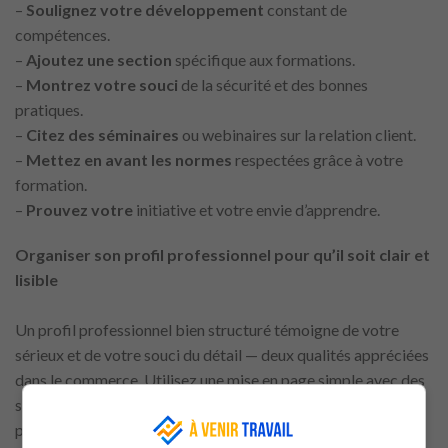
–
Soulignez votre développement
constant de
compétences.
–
Ajoutez une section
spécifique aux formations.
–
Montrez votre souci
de la sécurité et des bonnes
pratiques.
–
Citez des séminaires
ou webinaires sur la relation client.
–
Mettez en avant les normes
respectées grâce à votre
formation.
–
Prouvez votre
initiative et votre envie d’apprendre.
Organiser son profil professionnel pour qu’il soit clair et
lisible
Un profil professionnel bien structuré témoigne de votre
sérieux et de votre souci du détail — deux qualités appréciées
dans le commerce. Utilisez une mise en page simple avec des
sections distinctes pour les coordonnées, le résumé
professionnel, l’expérience, la formation et les certifications.