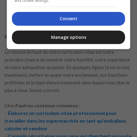
and cookie settings.
Consent
Rédiger un résumé professionnel qui inspire la stabilité
Manage options
Le résumé en haut de votre curriculum vitae est votre
première chance de montrer votre fiabilité, votre expérience
et votre adéquation au poste. En quelques lignes (trois à cinq
maximum), mettez en avant votre ancienneté, vos fonctions
préférées et le type d’environnement dans lequel vous êtes le
plus à l’aise. Soyez concret.
Lire d’autres contenus connexes :
–
Élaborez un curriculum vitae professionnel pour
travailler dans les supermarchés en tant qu’emballeur,
caissier et vendeur
–
Conseils sécuritaires pour ceux qui cherchent un poste