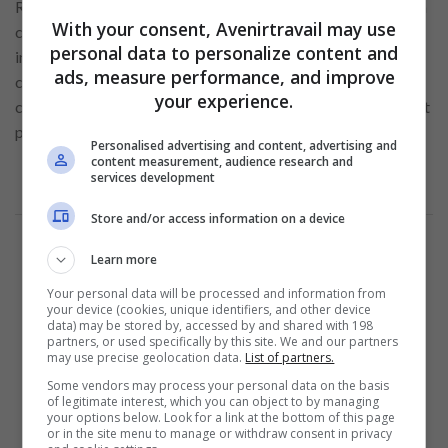
Restez sobre sur les couleurs et les polices. Une présentation
With your consent, Avenirtravail may use
cohérente permet au recruteur de repérer rapidement les
personal data to personalize content and
informations essentielles. Évitez les répétitions inutiles :
ads, measure performance, and improve
chaque section doit apporter une valeur ajoutée. Un
your experience.
curriculum soigné suggère que vous êtes organisé, efficace et
prêt à assumer vos responsabilités.
Personalised advertising and content, advertising and
content measurement, audience research and
services development
Annonce
Store and/or access information on a device
Learn more
Your personal data will be processed and information from
your device (cookies, unique identifiers, and other device
data) may be stored by, accessed by and shared with 198
partners, or used specifically by this site. We and our partners
may use precise geolocation data.
List of partners.
Some vendors may process your personal data on the basis
of legitimate interest, which you can object to by managing
your options below. Look for a link at the bottom of this page
or in the site menu to manage or withdraw consent in privacy