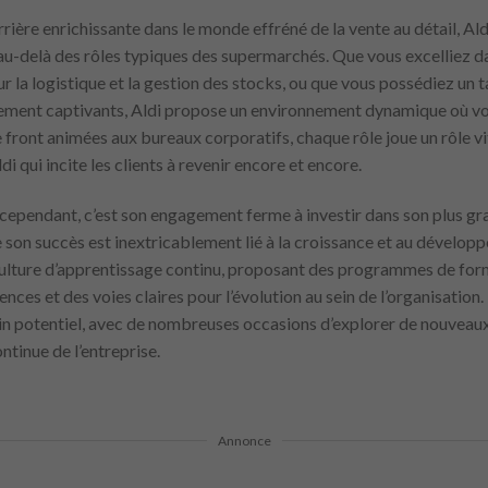
rière enrichissante dans le monde effréné de la vente au détail, Ald
au-delà des rôles typiques des supermarchés. Que vous excelliez da
ur la logistique et la gestion des stocks, ou que vous possédiez un 
ellement captivants, Aldi propose un environnement dynamique où
e front animées aux bureaux corporatifs, chaque rôle joue un rôle vit
i qui incite les clients à revenir encore et encore.
 cependant, c’est son engagement ferme à investir dans son plus gra
son succès est inextricablement lié à la croissance et au dévelop
e culture d’apprentissage continu, proposant des programmes de for
s et des voies claires pour l’évolution au sein de l’organisation.
in potentiel, avec de nombreuses occasions d’explorer de nouveaux r
ntinue de l’entreprise.
Annonce