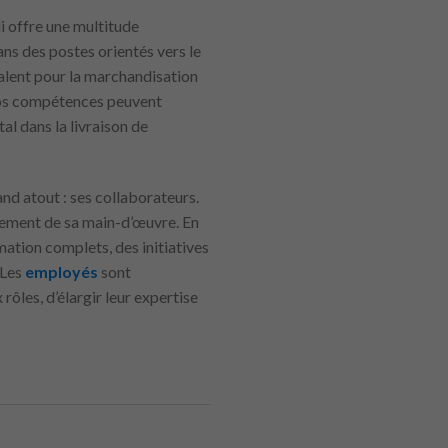
i offre une multitude
ns des postes orientés vers le
talent pour la marchandisation
 vos compétences peuvent
al dans la livraison de
nd atout : ses collaborateurs.
pement de sa main-d’œuvre. En
mation complets, des initiatives
 Les
employés
sont
ôles, d’élargir leur expertise