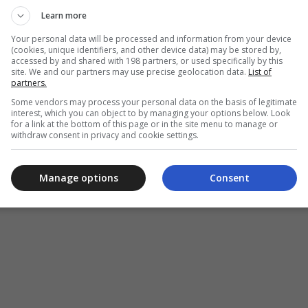
ldi offre une multitude d’opportunités pour ceux qui ont un don pou
Learn more
Les associés de centre de distribution sont essentiels pour garantir
Your personal data will be processed and information from your device
s d’Aldi, s’occupant de tout, de la réception et du traitement des li
(cookies, unique identifiers, and other device data) may be stored by,
tantes. Ces rôles exigent un mélange unique de résistance physique, 
accessed by and shared with 198 partners, or used specifically by this
site. We and our partners may use precise geolocation data.
List of
ce opérationnelle.
partners.
Some vendors may process your personal data on the basis of legitimate
interest, which you can object to by managing your options below. Look
for a link at the bottom of this page or in the site menu to manage or
withdraw consent in privacy and cookie settings.
Annonce
Manage options
Consent