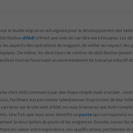
our le leadership et un œil aiguisé pour le développement des talen
distribution
d’Aldi
offrent une voie de carrière enrichissante. Les d
 les aspects des opérations du magasin, de veiller au respect des po
équipes. De même, les directeurs de centres de distribution jouent 
andises tout en favorisant un environnement de travail productif et
ante chez Aldi commence par une étape simple mais cruciale : soum
ssus, facilitant aux personnes talentueuses l’expression de leur intér
arrières sur le site web d’Aldi, où vous trouverez une liste compl
nts. Une fois que vous avez identifié un
poste
qui correspond à vo
vement la description du poste et les exigences. Ensuite, suivez les
tant en valeur votre expérience, vos qualifications pertinentes et c