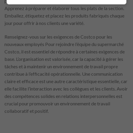
pour répondre aux besoins des clients. Description du poste
Apprenez à préparer et élaborer tous les plats de la section.
Emballez, étiquetez et placez les produits fabriqués chaque
jour pour offrir à nos clients une variété.
Renseignez-vous sur les exigences de Costco pour les
nouveaux employés Pour rejoindre l’équipe du supermarché
Costco, il est essentiel de répondre à certaines exigences de
base. L’organisation est valorisée, car la capacité à gérer les
tâches et à maintenir un environnement de travail propre
contribue à l’efficacité opérationnelle. Une communication
claire et efficace est une autre caractéristique essentielle, car
elle facilite l’interaction avec les collègues et les clients. Avoir
des compétences solides en relations interpersonnelles est
crucial pour promouvoir un environnement de travail
collaboratif et positif.