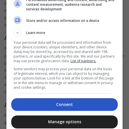
poste Apprenez à connaître le produit, chargez et placez la
content measurement, audience research and
services development
marchandise au point de vente, et assurez la fraîcheur des
produits de la section pour offrir une expérience d’achat
Store and/or access information on a device
magnifique.
Learn more
Assistant boulangerie et pâtisserie
Your personal data will be processed and information from
your device (cookies, unique identifiers, and other device
Nous recherchons les meilleurs assistants en boulangerie et
data) may be stored by, accessed by and shared with 198
pâtisserie ! Des personnes qui veulent prendre soin de chaque
partners, or used specifically by this site. We and our partners
may use precise geolocation data.
List of partners.
pâte et de chaque gâteau pour répondre aux besoins des
Some vendors may process your personal data on the basis
clients. Description du poste Apprenez à préparer, cuire et
of legitimate interest, which you can object to by managing
élaborer tous les produits de la section. Emballez, étiquetez
your options below. Look for a link at the bottom of this page
or in the site menu to manage or withdraw consent in privacy
et placez les produits fabriqués chaque jour pour offrir à nos
and cookie settings.
clients une variété attrayante de produits.
Consent
Assistant au comptoir prêt-à-manger
Nous recherchons les meilleurs assistants au comptoir prêt-
Manage options
à-manger ! Des personnes qui veulent prendre soin des plats