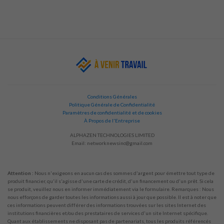
Conditions Générales
Politique Générale de Confidentialité
Paramètres de confidentialité et de cookies
À Propos de l'Entreprise
ALPHAZEN TECHNOLOGIES LIMITED
Email:
networknewsinc@gmail.com
Attention :
Nous n'exigeons en aucun cas des sommes d'argent pour émettre tout type de
produit financier, qu'il s'agisse d'une carte de crédit, d'un financement ou d'un prêt. Si cela
se produit, veuillez nous en informer immédiatement via le formulaire. Remarques : Nous
nous efforçons de garder toutes les informations aussi à jour que possible. Il est à noter que
ces informations peuvent différer des informations trouvées sur les sites Internet des
institutions financières et/ou des prestataires de services d'un site Internet spécifique.
Quant aux établissements ne disposant pas de partenariats, tous les produits référencés