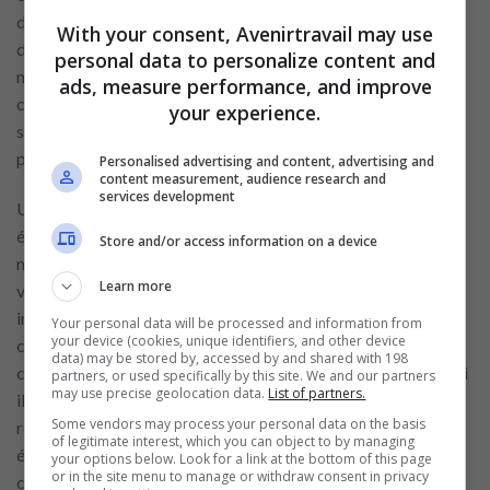
depuis un appareil mobile facilite la participation, même lors
With your consent, Avenirtravail may use
d’emplois du temps chargés. Cette flexibilité contribue à
personal data to personalize content and
maintenir une interaction continue autour de passions
ads, measure performance, and improve
communes. Les plateformes offrent ainsi un environnement
your experience.
structuré pour des discussions thématiques régulières et
productives.
Personalised advertising and content, advertising and
content measurement, audience research and
services development
Un environnement sécurisé est essentiel pour favoriser des
échanges sereins. Tinder, Bumble, Hinge et Facebook
Store and/or access information on a device
mettent en place des systèmes de signalement et de
Learn more
vérification pour protéger leurs utilisateurs. Ces mesures
incluent des outils de blocage et des options de
Your personal data will be processed and information from
your device (cookies, unique identifiers, and other device
confidentialité personnalisables. Les membres peuvent
data) may be stored by, accessed by and shared with 198
contrôler la visibilité de leurs informations et choisir avec qui
partners, or used specifically by this site. We and our partners
may use precise geolocation data.
List of partners.
ils souhaitent interagir. Cette attention portée à la sécurité
Some vendors may process your personal data on the basis
renforce la confiance au sein des communautés. Elle permet
of legitimate interest, which you can object to by managing
également de créer un cadre adapté aux discussions
your options below. Look for a link at the bottom of this page
or in the site menu to manage or withdraw consent in privacy
constructives et respectueuses autour d’activités partagées.