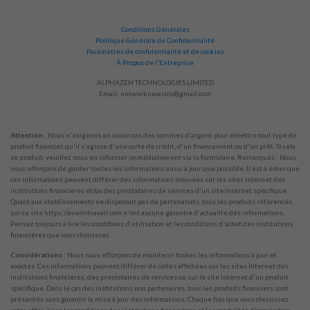
Conditions Générales
Politique Générale de Confidentialité
Paramètres de confidentialité et de cookies
À Propos de l'Entreprise
ALPHAZEN TECHNOLOGIES LIMITED
Email:
networknewsinc@gmail.com
Attention :
Nous n'exigeons en aucun cas des sommes d'argent pour émettre tout type de
produit financier, qu'il s'agisse d'une carte de crédit, d'un financement ou d'un prêt. Si cela
se produit, veuillez nous en informer immédiatement via le formulaire. Remarques : Nous
nous efforçons de garder toutes les informations aussi à jour que possible. Il est à noter que
ces informations peuvent différer des informations trouvées sur les sites Internet des
institutions financières et/ou des prestataires de services d'un site Internet spécifique.
Quant aux établissements ne disposant pas de partenariats, tous les produits référencés
sur ce site https://avenirtravail.com n'ont aucune garantie d'actualité des informations.
Pensez toujours à lire les conditions d'utilisation et les conditions d'achat des institutions
financières que vous choisissez.
Considérations :
Nous nous efforçons de maintenir toutes les informations à jour et
exactes. Ces informations peuvent différer de celles affichées sur les sites Internet des
institutions financières, des prestataires de services ou sur le site Internet d'un produit
spécifique. Dans le cas des institutions non partenaires, tous les produits financiers sont
présentés sans garantir la mise à jour des informations. Chaque fois que vous choisissez
votre offre, lisez les conditions des institutions financières et les modalités d'acquisition.