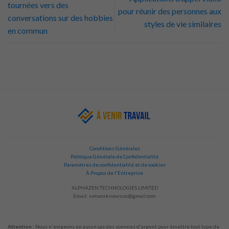
tournées vers des
pour réunir des personnes aux
conversations sur des hobbies
styles de vie similaires
en commun
Conditions Générales
Politique Générale de Confidentialité
Paramètres de confidentialité et de cookies
À Propos de l'Entreprise
ALPHAZEN TECHNOLOGIES LIMITED
Email:
networknewsinc@gmail.com
Attention :
Nous n'exigeons en aucun cas des sommes d'argent pour émettre tout type de