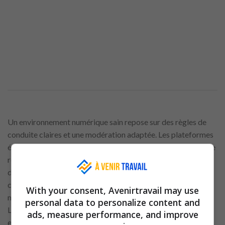
Un environnement numérique sain repose sur des règles de
conduite claires et une modération adaptée. Les plateformes
évoquées mettent en place des chartes visant à encourager le
respect et la bienveillance. Cette neutralité favorise des
discussions ouvertes, sans jugement ni pression. Pour une
communauté adulte, ces principes sont essentiels afin de
With your consent, Avenirtravail may use
maintenir des échanges constructifs autour de sujets variés.
personal data to personalize content and
La technologie, lorsqu’elle est bien encadrée, devient un
ads, measure performance, and improve
espace de dialogue équilibré, où chacun peut partager ses