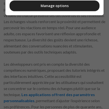
terrain propice à l’analyse et au partage d’émotions. Les
Manage options
plateformes numériques facilitent la création de clubs
virtuels où chacun présente ses découvertes et ses réflexions.
Les échanges visuels renforcent la proximité et permettent de
percevoir les réactions en temps réel. Pour une audience
adulte, ces espaces favorisent une réflexion approfondie et
respectueuse. La diversité des goûts devient une richesse,
alimentant des conversations nuancées et stimulantes,
soutenues par des outils techniques adaptés.
Les développeurs ont pris en compte la diversité des
compétences numériques, proposant des tutoriels intégrés et
des interfaces intuitives. Cette accessibilité est
particulièrement appréciée par les utilisateurs qui souhaitent
se concentrer sur le contenu des échanges plutôt que sur la
technique.
Les applications offrent des paramètres
personnalisables
, permettant d’ajuster l’expérience selon
ses préférences. Pour les personnes de plus de quarante ans,