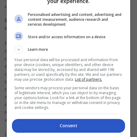
your experience.
connaissances et ses opinions en toute sérénité.
Personalised advertising and content, advertising and
content measurement, audience research and
Sécurité, accessibilité et centres d’intérêt culturels
services development
comme piliers des échanges numériques
Store and/or access information on a device
Parler de cuisine réunit souvent des personnes aux parcours
Learn more
divers autour d’un plaisir commun. Les applications de
communication permettent d’organiser des sessions où l’on
Your personal data will be processed and information from
your device (cookies, unique identifiers, and other device
échange des recettes, des techniques ou des souvenirs
data) may be stored by, accessed by and shared with 198
culinaires. Les échanges par image et son ajoutent une
partners, or used specifically by this site. We and our partners
may use precise geolocation data.
List of partners.
dimension vivante, facilitant la démonstration et la
Some vendors may process your personal data on the basis
discussion. Pour les plus de quarante ans, ces moments
of legitimate interest, which you can object to by managing
deviennent des occasions de transmettre un savoir et
your options below. Look for a link at the bottom of this page
or in the site menu to manage or withdraw consent in privacy
d’apprendre des autres. La gastronomie, abordée de manière
and cookie settings.
neutre et culturelle, devient un vecteur d’échange riche et
accessible.
Consent
Les discussions autour de la musique et des livres offrent un