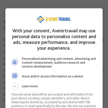
Slack comme référence pour les communautés
organisées
With your consent, Avenirtravail may use
personal data to personalize content and
Slack est largement reconnu pour sa capacité à structurer des
ads, measure performance, and improve
échanges professionnels et communautaires de manière
your experience.
claire et organisée. Grâce à ses canaux thématiques, la
plateforme permet de segmenter les discussions par sujet
Personalised advertising and content, advertising and
content measurement, audience research and
spécifique, facilitant ainsi la gestion de projets collaboratifs
services development
et le suivi des échanges. Les outils de communication intégrés
soutiennent des interactions claires, efficaces et continues,
Store and/or access information on a device
adaptées à des groupes de lecture, des communautés de jeux
Learn more
ou des équipes d’étude. Cette organisation favorise une
participation active, améliore la visibilité des informations
Your personal data will be processed and information from
your device (cookies, unique identifiers, and other device
partagées et renforce la coordination entre les membres.
data) may be stored by, accessed by and shared with 198
partners, or used specifically by this site. We and our partners