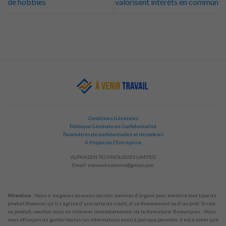
de hobbies
valorisent intérêts en commun
Conditions Générales
Politique Générale de Confidentialité
Paramètres de confidentialité et de cookies
À Propos de l'Entreprise
ALPHAZEN TECHNOLOGIES LIMITED
Email:
networknewsinc@gmail.com
Attention :
Nous n'exigeons en aucun cas des sommes d'argent pour émettre tout type de
produit financier, qu'il s'agisse d'une carte de crédit, d'un financement ou d'un prêt. Si cela
se produit, veuillez nous en informer immédiatement via le formulaire. Remarques : Nous
nous efforçons de garder toutes les informations aussi à jour que possible. Il est à noter que