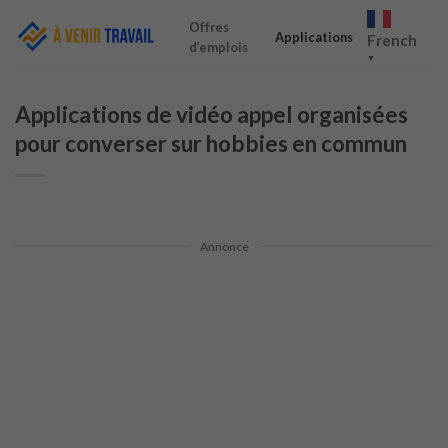
Skip
Offres
to
Applications
French
d’emplois
content
▼
Applications de vidéo appel organisées
pour converser sur hobbies en commun
Annonce